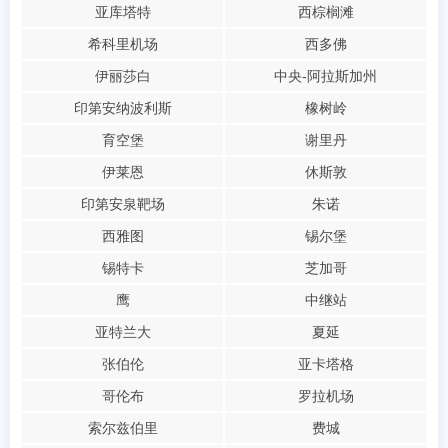
亚库塔特
西棕榈滩
希科里机场
西多佛
伊丽莎白
中央-阿拉斯加州
印第安纳波利斯
橡树岭
育空堡
谢里丹
伊莱恩
休斯敦
印第安泉靶场
朱诺
西雅图
锡尔堡
锡特卡
芝加哥
鹰
中继站
亚特兰大
夏延
张伯伦
亚卡塔格
哥伦布
罗拉机场
索尔兹伯里
费城