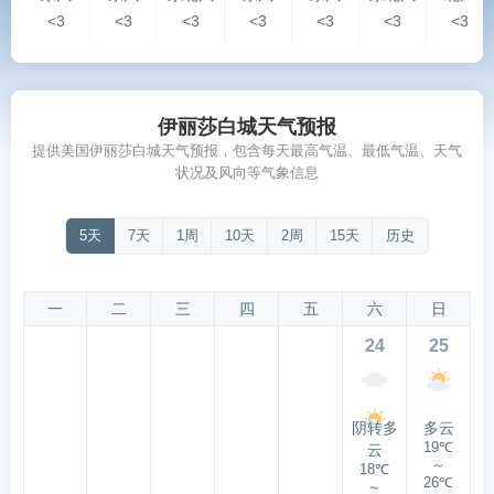
<3
<3
<3
<3
<3
<3
<3
伊丽莎白城天气预报
提供美国伊丽莎白城天气预报，包含每天最高气温、最低气温、天气
状况及风向等气象信息
5天
7天
1周
10天
2周
15天
历史
一
二
三
四
五
六
日
24
25
阴转多
多云
19℃
云
～
18℃
26℃
～