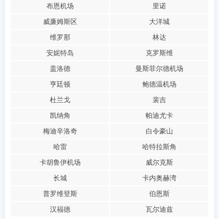
布恩机场
里诺
威廉姆斯区
大洋城
维罗那
林达
安妮特岛
克罗斯维
盖洛德
曼斯菲尔德机场
亨廷顿
鲍德温机场
杜兰戈
裴吉
凯纳角
帕迪尤卡
梅迪辛洛奇
白令豪山
哈雷
哈特拉斯角
卡胡鲁伊机场
威尔克斯
长城
卡内奥赫湾
普罗维登斯
伯恩斯
汉福德
瓦尔迪兹