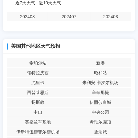
近7天天气
近10天天气
202408
202407
202406
美国其他地区天气预报
希珀尔站
新港
锡特拉皮兹
昭和站
尤里卡
朱利安·卡罗尔机场
西普莱恩斯
辛辛那提
扬斯敦
伊丽莎白城
中山
中央公园
英格兰军基地
希珀尔圆顶
伊斯特伍德菲尔德机场
盐湖城