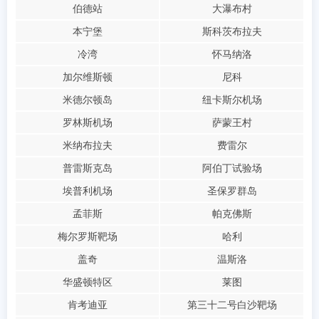
伯德站
大瀑布村
本宁堡
斯科茨布拉夫
冷湾
怀马纳洛
加尔维斯顿
尼科
米德尔顿岛
纽卡斯尔机场
罗林斯机场
萨蒙王村
米纳布拉夫
费雷尔
普雷斯克岛
阿伯丁试验场
埃普利机场
圣保罗群岛
孟菲斯
帕克佛斯
梅尔罗斯靶场
哈利
盖奇
温斯洛
华盛顿特区
莱图
肯考迪亚
第三十二号白沙靶场