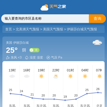
查询
首页
>
北美洲天气预报
>
美国天气预报
>
伊丽莎白城天气预报
美国
伊丽莎白城
25°
阴
东风 <3
湿度 湿度
气压 Pa
优
13时
16时
19时
22时
01时
04时
07时
东风
东风
东北风
东风
东风
东北风
北风