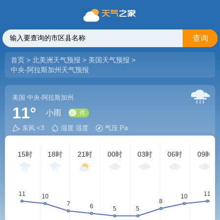
查询
首页
>
北美洲天气预报
>
美国天气预报
>
中央-阿拉斯加州天气预报
美国
中央-阿拉斯加州
11°
小雨
东风 <3
湿度 湿度
气压 Pa
优
15时
18时
21时
00时
03时
06时
09时