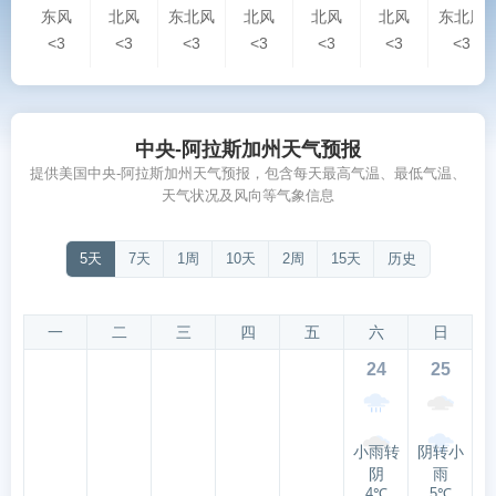
东风
北风
东北风
北风
北风
北风
东北风
<3
<3
<3
<3
<3
<3
<3
中央-阿拉斯加州天气预报
提供美国中央-阿拉斯加州天气预报，包含每天最高气温、最低气温、
天气状况及风向等气象信息
5天
7天
1周
10天
2周
15天
历史
一
二
三
四
五
六
日
24
25
小雨转
阴转小
阴
雨
4℃
5℃