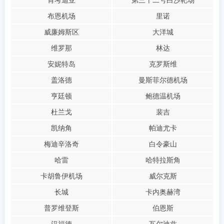
肯考迪亚
第三十二号白沙靶场
布恩机场
里诺
威廉姆斯区
大洋城
维罗那
林达
安妮特岛
克罗斯维
盖洛德
曼斯菲尔德机场
亨廷顿
鲍德温机场
杜兰戈
裴吉
凯纳角
帕迪尤卡
梅迪辛洛奇
白令豪山
哈雷
哈特拉斯角
卡胡鲁伊机场
威尔克斯
长城
卡内奥赫湾
普罗维登斯
伯恩斯