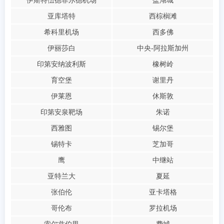
伊斯特伍德菲尔德机场
盐湖城
亚库塔特
西棕榈滩
希科里机场
西多佛
伊丽莎白
中央-阿拉斯加州
印第安纳波利斯
橡树岭
育空堡
谢里丹
伊莱恩
休斯敦
印第安泉靶场
朱诺
西雅图
锡尔堡
锡特卡
芝加哥
鹰
中继站
亚特兰大
夏延
张伯伦
亚卡塔格
哥伦布
罗拉机场