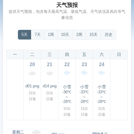
天气预报
提供天气预报，包含每天最高气温、最低气温、天气状况及风向等气
象信息
5天
7天
1周
10天
2周
15天
历史
一
二
三
四
五
六
日
20
21
22
23
24
d01.png
d14.png
小雪
小雪
小雪
-36℃
-33℃
-33℃
日出
日出
～
～
～
日落
日落
-28℃
-28℃
-28℃
日出
日出
日出
日落
日落
日落
星期二