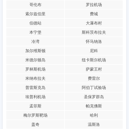
哥伦布
罗拉机场
索尔兹伯里
费城
伯德站
大瀑布村
本宁堡
斯科茨布拉夫
冷湾
怀马纳洛
加尔维斯顿
尼科
米德尔顿岛
纽卡斯尔机场
罗林斯机场
萨蒙王村
米纳布拉夫
费雷尔
普雷斯克岛
阿伯丁试验场
埃普利机场
圣保罗群岛
孟菲斯
帕克佛斯
梅尔罗斯靶场
哈利
盖奇
温斯洛