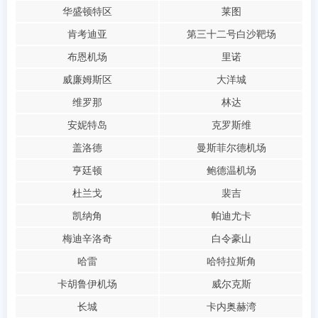
华盛顿特区
莱图
肯考迪亚
第三十二号白沙靶场
布恩机场
里诺
威廉姆斯区
大洋城
维罗那
林达
安妮特岛
克罗斯维
盖洛德
曼斯菲尔德机场
亨廷顿
鲍德温机场
杜兰戈
裴吉
凯纳角
帕迪尤卡
梅迪辛洛奇
白令豪山
哈雷
哈特拉斯角
卡胡鲁伊机场
威尔克斯
长城
卡内奥赫湾