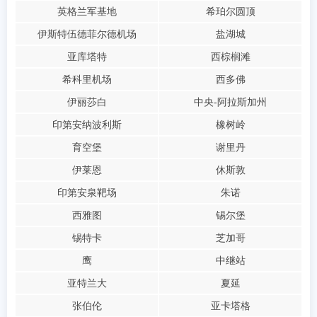
英格兰军基地
希珀尔圆顶
伊斯特伍德菲尔德机场
盐湖城
亚库塔特
西棕榈滩
希科里机场
西多佛
伊丽莎白
中央-阿拉斯加州
印第安纳波利斯
橡树岭
育空堡
谢里丹
伊莱恩
休斯敦
印第安泉靶场
朱诺
西雅图
锡尔堡
锡特卡
芝加哥
鹰
中继站
亚特兰大
夏延
张伯伦
亚卡塔格