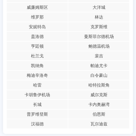
威廉姆斯区
大洋城
维罗那
林达
安妮特岛
克罗斯维
盖洛德
曼斯菲尔德机场
亨廷顿
鲍德温机场
杜兰戈
裴吉
凯纳角
帕迪尤卡
梅迪辛洛奇
白令豪山
哈雷
哈特拉斯角
卡胡鲁伊机场
威尔克斯
长城
卡内奥赫湾
普罗维登斯
伯恩斯
汉福德
瓦尔迪兹