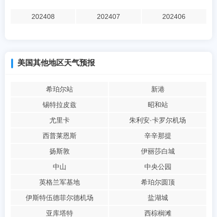
202408
202407
202406
美国其他地区天气预报
希珀尔站
新港
锡特拉皮兹
昭和站
尤里卡
朱利安·卡罗尔机场
西普莱恩斯
辛辛那提
扬斯敦
伊丽莎白城
中山
中央公园
英格兰军基地
希珀尔圆顶
伊斯特伍德菲尔德机场
盐湖城
亚库塔特
西棕榈滩