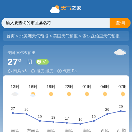
查询
首页
>
北美洲天气预报
>
美国天气预报
>
索尔兹伯里天气预报
美国
索尔兹伯里
27°
阴
南风 <3
湿度 湿度
气压 Pa
优
13时
16时
19时
22时
01时
04时
07时
南风
东南风
南风
南风
南风
西风
西北风