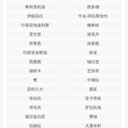
希科里机场
西多佛
伊丽莎白
中央-阿拉斯加州
印第安纳波利斯
橡树岭
育空堡
谢里丹
伊莱恩
休斯敦
印第安泉靶场
朱诺
西雅图
锡尔堡
锡特卡
芝加哥
鹰
中继站
亚特兰大
夏延
张伯伦
亚卡塔格
哥伦布
罗拉机场
索尔兹伯里
费城
伯德站
大瀑布村