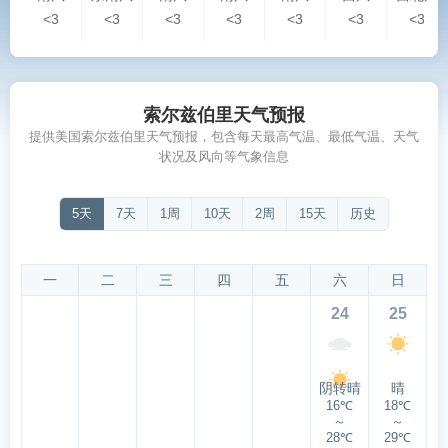
<3
<3
<3
<3
<3
<3
<3
索尔兹伯里天气预报
提供美国索尔兹伯里天气预报，包含每天最高气温、最低气温、天气
状况及风向等气象信息
5天
7天
1周
10天
2周
15天
历史
一
二
三
四
五
六
日
24
25
阴转晴
晴
16℃
18℃
～
～
28℃
29℃