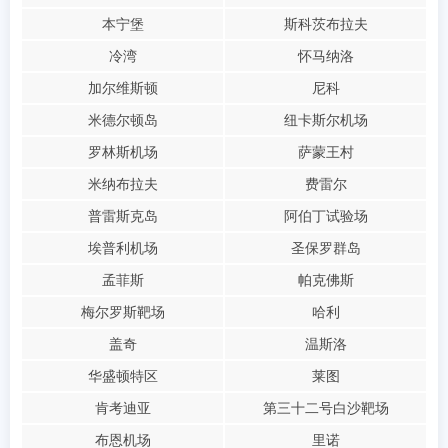
本宁堡
斯科茨布拉夫
冷湾
怀马纳洛
加尔维斯顿
尼科
米德尔顿岛
纽卡斯尔机场
罗林斯机场
萨蒙王村
米纳布拉夫
费雷尔
普雷斯克岛
阿伯丁试验场
埃普利机场
圣保罗群岛
孟菲斯
帕克佛斯
梅尔罗斯靶场
哈利
盖奇
温斯洛
华盛顿特区
莱图
肯考迪亚
第三十二号白沙靶场
布恩机场
里诺