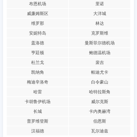
布恩机场
里诺
威廉姆斯区
大洋城
维罗那
林达
安妮特岛
克罗斯维
盖洛德
曼斯菲尔德机场
亨廷顿
鲍德温机场
杜兰戈
裴吉
凯纳角
帕迪尤卡
梅迪辛洛奇
白令豪山
哈雷
哈特拉斯角
卡胡鲁伊机场
威尔克斯
长城
卡内奥赫湾
普罗维登斯
伯恩斯
汉福德
瓦尔迪兹