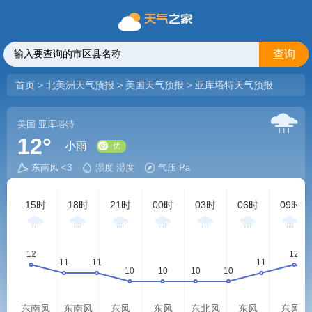
查询
首页
>
北美洲天气预报
>
美国天气预报
>
亚库塔特天气预报
美国
亚库塔特
12°
小雨
东南风 <3
湿度 湿度
气压 Pa
优
15时
18时
21时
00时
03时
06时
09时
东南风
东南风
东风
东风
东北风
东风
东风