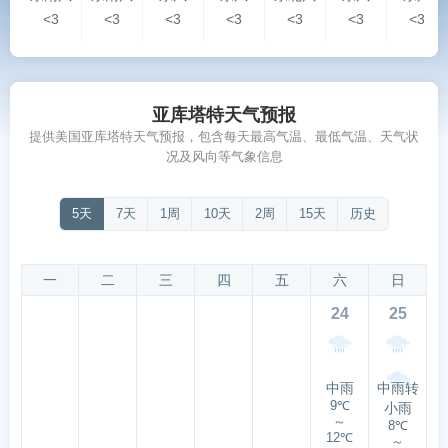
<3
<3
<3
<3
<3
<3
<3
亚库塔特天气预报
提供美国亚库塔特天气预报，包含每天最高气温、最低气温、天气状
况及风向等气象信息
5天
7天
1周
10天
2周
15天
历史
一
二
三
四
五
六
日
24
25
中雨
中雨转
9℃
小雨
～
8℃
12℃
～