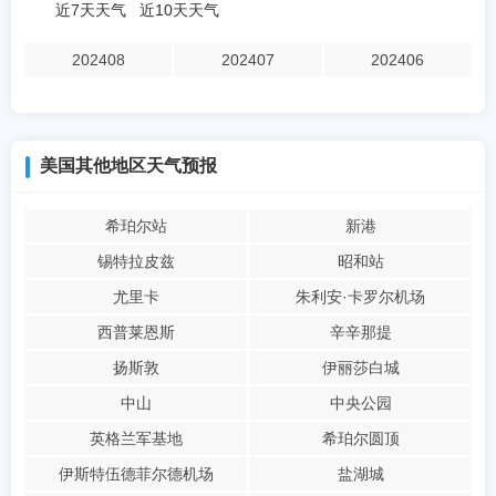
近7天天气
近10天天气
202408
202407
202406
美国其他地区天气预报
希珀尔站
新港
锡特拉皮兹
昭和站
尤里卡
朱利安·卡罗尔机场
西普莱恩斯
辛辛那提
扬斯敦
伊丽莎白城
中山
中央公园
英格兰军基地
希珀尔圆顶
伊斯特伍德菲尔德机场
盐湖城