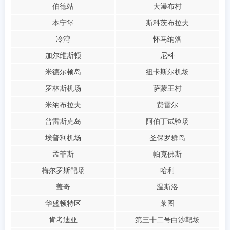
伯德站
大瀑布村
本宁堡
斯科茨布拉夫
冷湾
怀马纳洛
加尔维斯顿
尼科
米德尔顿岛
纽卡斯尔机场
罗林斯机场
萨蒙王村
米纳布拉夫
费雷尔
普雷斯克岛
阿伯丁试验场
埃普利机场
圣保罗群岛
孟菲斯
帕克佛斯
梅尔罗斯靶场
哈利
盖奇
温斯洛
华盛顿特区
莱图
肯考迪亚
第三十二号白沙靶场