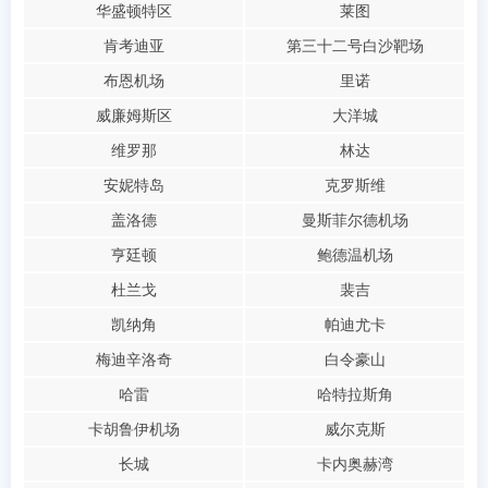
华盛顿特区
莱图
肯考迪亚
第三十二号白沙靶场
布恩机场
里诺
威廉姆斯区
大洋城
维罗那
林达
安妮特岛
克罗斯维
盖洛德
曼斯菲尔德机场
亨廷顿
鲍德温机场
杜兰戈
裴吉
凯纳角
帕迪尤卡
梅迪辛洛奇
白令豪山
哈雷
哈特拉斯角
卡胡鲁伊机场
威尔克斯
长城
卡内奥赫湾