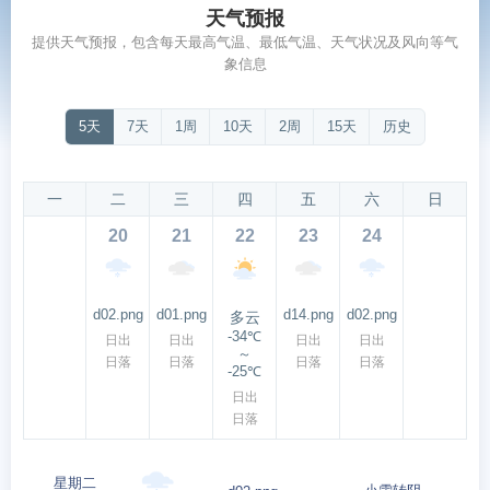
天气预报
提供天气预报，包含每天最高气温、最低气温、天气状况及风向等气
象信息
5天
7天
1周
10天
2周
15天
历史
一
二
三
四
五
六
日
20
21
22
23
24
d02.png
d01.png
d14.png
d02.png
多云
-34℃
日出
日出
日出
日出
～
日落
日落
日落
日落
-25℃
日出
日落
星期二