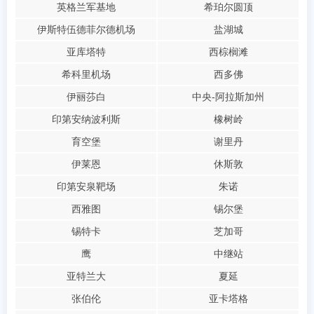
英格兰军基地
希珀尔圆顶
伊斯特伍德菲尔德机场
盐湖城
亚库塔特
西棕榈滩
希科里机场
西多佛
伊丽莎白
中央-阿拉斯加州
印第安纳波利斯
橡树岭
育空堡
谢里丹
伊莱恩
休斯敦
印第安泉靶场
朱诺
西雅图
锡尔堡
锡特卡
芝加哥
鹰
中继站
亚特兰大
夏延
张伯伦
亚卡塔格