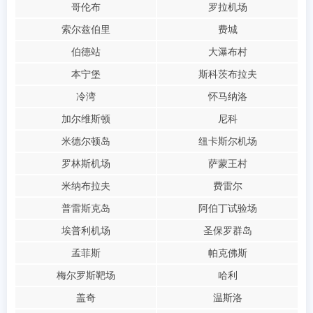
哥伦布
罗拉机场
索尔兹伯里
费城
伯德站
大瀑布村
本宁堡
斯科茨布拉夫
冷湾
怀马纳洛
加尔维斯顿
尼科
米德尔顿岛
纽卡斯尔机场
罗林斯机场
萨蒙王村
米纳布拉夫
费雷尔
普雷斯克岛
阿伯丁试验场
埃普利机场
圣保罗群岛
孟菲斯
帕克佛斯
梅尔罗斯靶场
哈利
盖奇
温斯洛