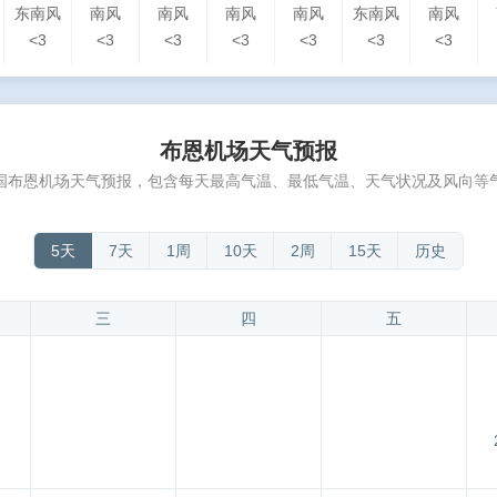
东南风
南风
南风
南风
南风
东南风
南风
<3
<3
<3
<3
<3
<3
<3
布恩机场天气预报
国布恩机场天气预报，包含每天最高气温、最低气温、天气状况及风向等
5天
7天
1周
10天
2周
15天
历史
三
四
五