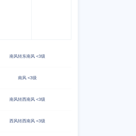
南风转东南风 <3级
南风 <3级
南风转西南风 <3级
西风转西南风 <3级