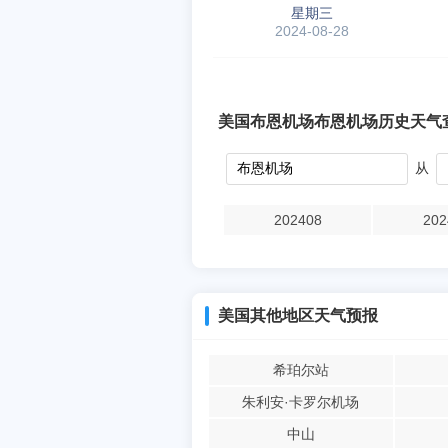
星期三
2024-08-28
美国布恩机场布恩机场历史天气
从
202408
202
美国其他地区天气预报
希珀尔站
朱利安·卡罗尔机场
中山